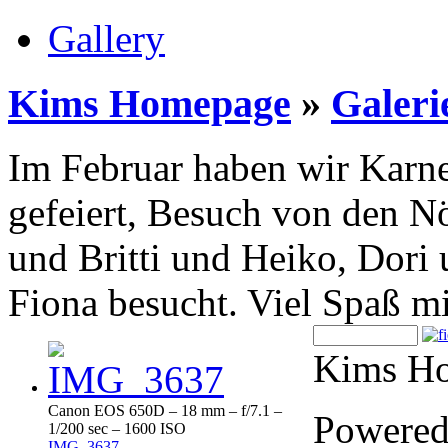
Gallery
Kims Homepage
»
Galeri
Im Februar haben wir Karne
gefeiert, Besuch von den 
und Britti und Heiko, Dori
Fiona besucht. Viel Spaß m
Kims Ho
Canon EOS 650D – 18 mm – f/7.1 –
Powere
1/200 sec – 1600 ISO
IMG_3637