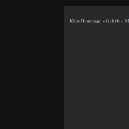
Kims Homepage
»
Galerie
»
M