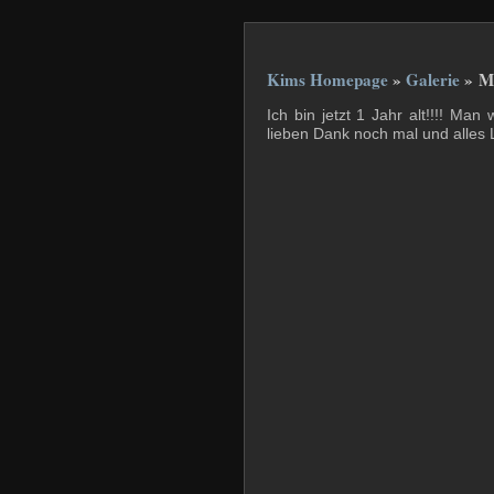
Kims Homepage
»
Galerie
» Me
Ich bin jetzt 1 Jahr alt!!!! Man
lieben Dank noch mal und alles 