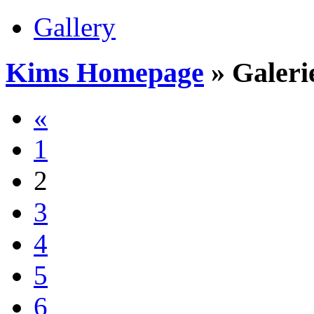
Gallery
Kims Homepage
»
Galeri
«
1
2
3
4
5
6