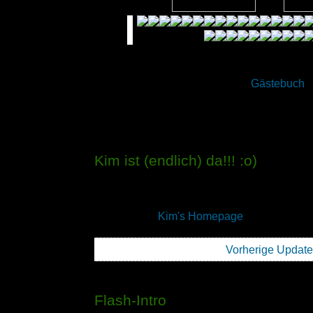
Wir freuen uns, dass Du den Weg auf uns
hast. Über Einträge in unserem
Gästebuch
f
wie über eine persönliche Mail, doch guck' D
wenig um...
Kim ist (endlich) da!!! :o)
Ein bisschen Mama, ein bisschen Papa und 
Unsere süße kleine Tochter Kim Lara Pape is
findet Ihr auf
Kim's Homepage
.
Vorherige Updates
Flash-Intro