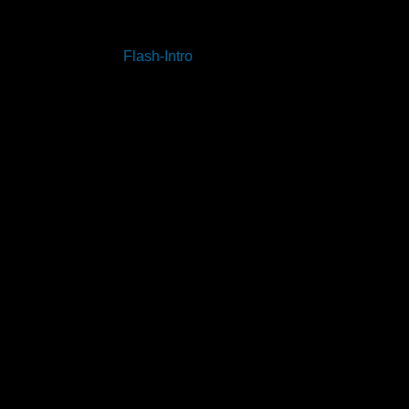
Wer tatsächlich das schon etwas in die Ja
Intro unserer Homepage noch einmal sehen m
Flash-Intro