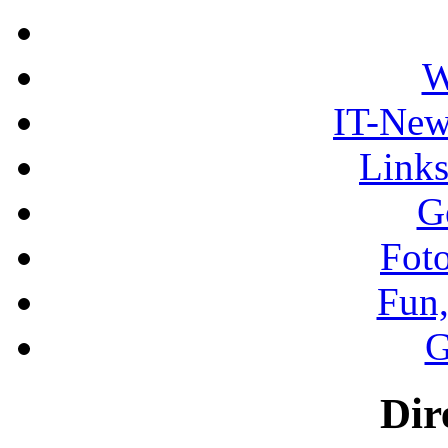
W
IT-New
Links
G
Foto
Fun,
G
Dire