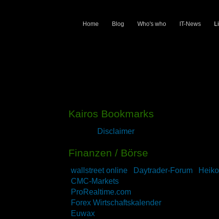
Home
Blog
Who's who
IT-News
L
Kairos Bookmarks
See the
Disclaimer
before you start clicking
Finanzen / Börse
wallstreet online
/
Daytrader-Forum
/
Heiko
CMC-Markets
ProRealtime.com
Forex Wirtschaftskalender
Euwax