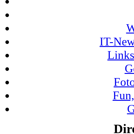
W
IT-New
Links
G
Foto
Fun,
G
Dire